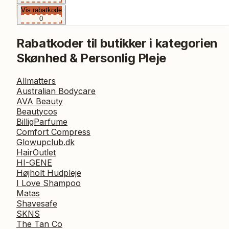
Vis rabatkode
0
Rabatkoder til butikker i kategorien
Skønhed & Personlig Pleje
Allmatters
Australian Bodycare
AVA Beauty
Beautycos
BilligParfume
Comfort Compress
Glowupclub.dk
HairOutlet
HI-GENE
Højholt Hudpleje
I Love Shampoo
Matas
Shavesafe
SKNS
The Tan Co