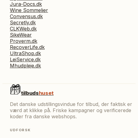
Jura-Docs.dk
Wine Sommelier
Convensus.dk
Secretly.dk
CLKWeb.dk
SikeWear
Proverm.dk
RecoverLife.dk
UltraShop.dk
LeiService.dk
Mhudpleje.dk
tilbuds
huset
Det danske udstillingsvindue for tilbud, der faktisk er
værd at klikke på. Friske kampagner og verificerede
koder fra danske webshops.
UDFORSK