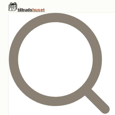
tilbuds
huset