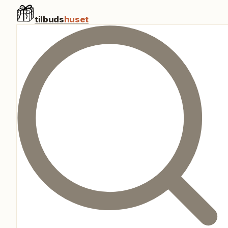
tilbuds
huset