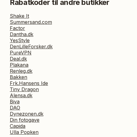
Rabatkoder til andre butikker
Shake It
Summersand.com
Factor
Dantha.dk
YesStyle
DenLilleForsker.dk
PureVPN
Deal.dk
Plakana
Renleg.dk
Bakken
Frk.Hansens Ide
Tiny Dragon
Alensa.dk
Biva
DAO
Dynezonen.dk
Din fotogave
Capida
Ulla Popken