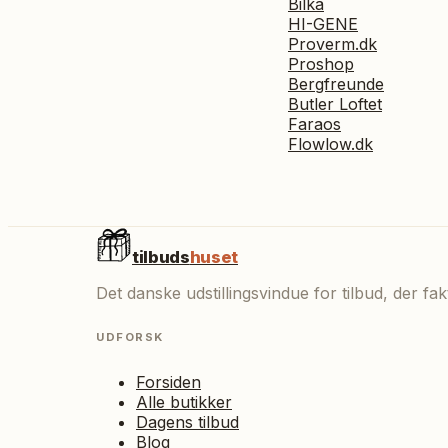
Bilka
HI-GENE
Proverm.dk
Proshop
Bergfreunde
Butler Loftet
Faraos
Flowlow.dk
tilbuds
huset
Det danske udstillingsvindue for tilbud, der f
UDFORSK
Forsiden
Alle butikker
Dagens tilbud
Blog