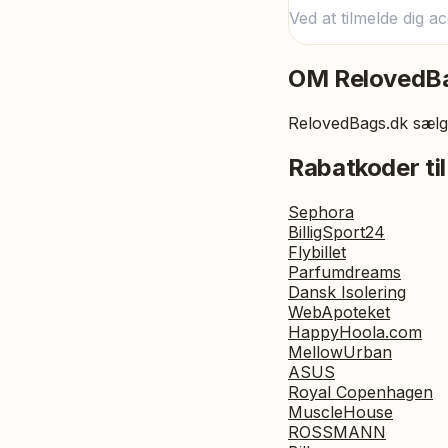
Ved at tilmelde dig a
OM
RelovedB
RelovedBags.dk sælg
Rabatkoder til
Sephora
BilligSport24
Flybillet
Parfumdreams
Dansk Isolering
WebApoteket
HappyHoola.com
MellowUrban
ASUS
Royal Copenhagen
MuscleHouse
ROSSMANN