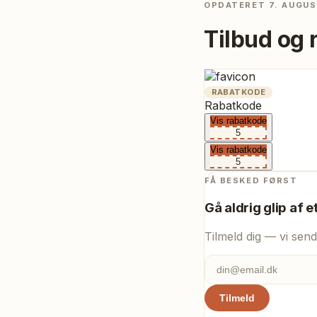
OPDATERET
7. AUGUS
Tilbud og 
RABATKODE
Rabatkode
Vis rabatkode
5
Vis rabatkode
5
FÅ BESKED FØRST
Gå aldrig glip af e
Tilmeld dig — vi send
Tilmeld