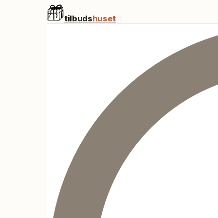
tilbuds
huset