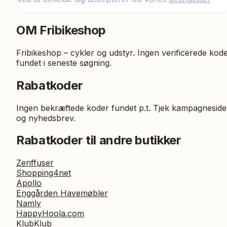
OM
Fribikeshop
Fribikeshop – cykler og udstyr. Ingen verificerede kod
fundet i seneste søgning.
Rabatkoder
Ingen bekræftede koder fundet p.t. Tjek kampagneside
og nyhedsbrev.
Rabatkoder til andre butikker
Zenffuser
Shopping4net
Apollo
Enggården Havemøbler
Namly
HappyHoola.com
KlubKlub