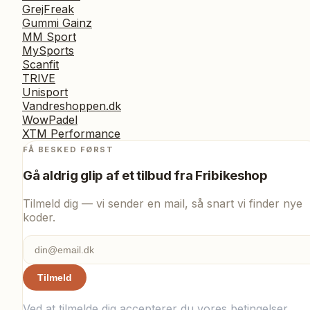
GrejFreak
Gummi Gainz
MM Sport
MySports
Scanfit
TRIVE
Unisport
Vandreshoppen.dk
WowPadel
XTM Performance
FÅ BESKED FØRST
Gå aldrig glip af et tilbud fra
Fribikeshop
Tilmeld dig — vi sender en mail, så snart vi finder nye
koder.
Tilmeld
Ved at tilmelde dig accepterer du vores
betingelser