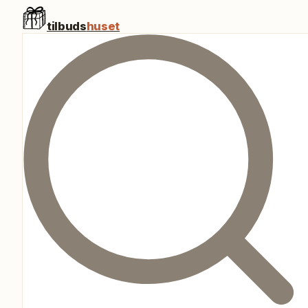
tilbuds
huset