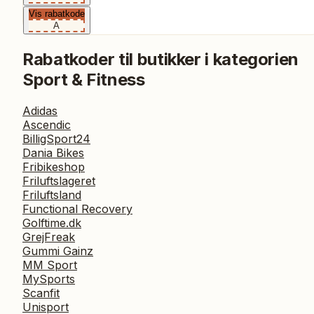
Vis rabatkode
A
Rabatkoder til butikker i kategorien
Sport & Fitness
Adidas
Ascendic
BilligSport24
Dania Bikes
Fribikeshop
Friluftslageret
Friluftsland
Functional Recovery
Golftime.dk
GrejFreak
Gummi Gainz
MM Sport
MySports
Scanfit
Unisport