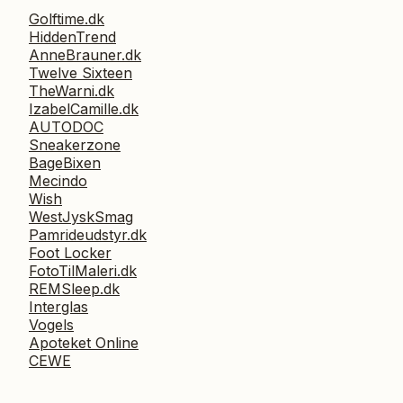
Golftime.dk
HiddenTrend
AnneBrauner.dk
Twelve Sixteen
TheWarni.dk
IzabelCamille.dk
AUTODOC
Sneakerzone
BageBixen
Mecindo
Wish
WestJyskSmag
Pamrideudstyr.dk
Foot Locker
FotoTilMaleri.dk
REMSleep.dk
Interglas
Vogels
Apoteket Online
CEWE