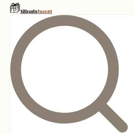
tilbuds
huset