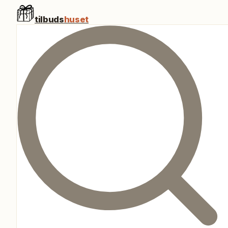
tilbuds
huset