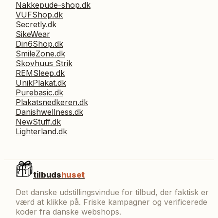
Nakkepude-shop.dk
VUFShop.dk
Secretly.dk
SikeWear
Din6Shop.dk
SmileZone.dk
Skovhuus Strik
REMSleep.dk
UnikPlakat.dk
Purebasic.dk
Plakatsnedkeren.dk
Danishwellness.dk
NewStuff.dk
Lighterland.dk
tilbuds
huset
Det danske udstillingsvindue for tilbud, der faktisk er
værd at klikke på. Friske kampagner og verificerede
koder fra danske webshops.