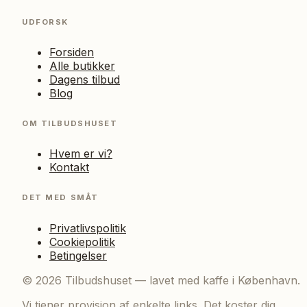
UDFORSK
Forsiden
Alle butikker
Dagens tilbud
Blog
OM TILBUDSHUSET
Hvem er vi?
Kontakt
DET MED SMÅT
Privatlivspolitik
Cookiepolitik
Betingelser
©
2026
Tilbudshuset — lavet med kaffe i København.
Vi tjener provision af enkelte links. Det koster dig