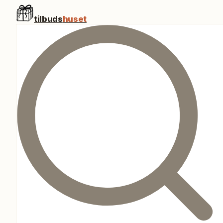
tilbuds
huset