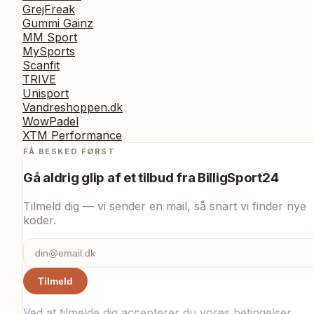
GrejFreak
Gummi Gainz
MM Sport
MySports
Scanfit
TRIVE
Unisport
Vandreshoppen.dk
WowPadel
XTM Performance
FÅ BESKED FØRST
Gå aldrig glip af et tilbud fra
BilligSport24
Tilmeld dig — vi sender en mail, så snart vi finder nye
koder.
Tilmeld
Ved at tilmelde dig accepterer du vores
betingelser