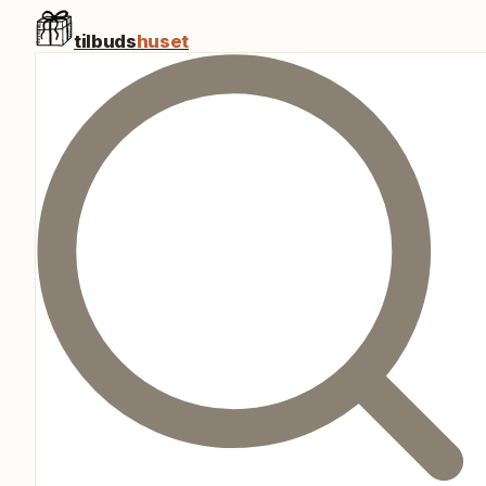
tilbuds
huset