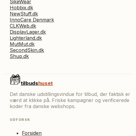
SikeWear
Hobbix.dk
NewStuff.dk
InnoCare Denmark
CLKWeb.dk
DisplayLager.dk
Lighterland.dk
MutMut.dk
SecondSkin.dk
Shup.dk
tilbuds
huset
Det danske udstillingsvindue for tilbud, der faktisk er
værd at klikke på. Friske kampagner og verificerede
koder fra danske webshops.
UDFORSK
Forsiden