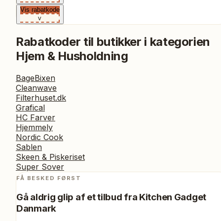
Vis rabatkode
v
Rabatkoder til butikker i kategorien
Hjem & Husholdning
BageBixen
Cleanwave
Filterhuset.dk
Grafical
HC Farver
Hjemmely
Nordic Cook
Sablen
Skeen & Piskeriset
Super Sover
FÅ BESKED FØRST
Gå aldrig glip af et tilbud fra
Kitchen Gadget
Danmark