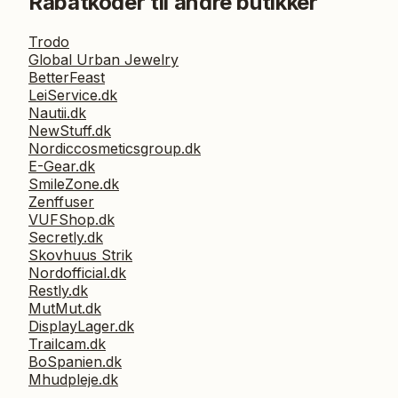
Rabatkoder til andre butikker
Trodo
Global Urban Jewelry
BetterFeast
LeiService.dk
Nautii.dk
NewStuff.dk
Nordiccosmeticsgroup.dk
E-Gear.dk
SmileZone.dk
Zenffuser
VUFShop.dk
Secretly.dk
Skovhuus Strik
Nordofficial.dk
Restly.dk
MutMut.dk
DisplayLager.dk
Trailcam.dk
BoSpanien.dk
Mhudpleje.dk