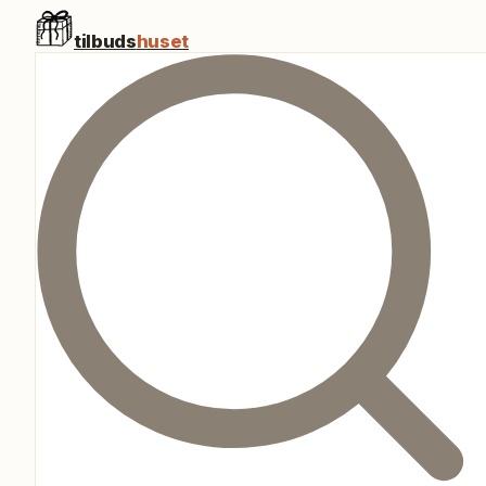
tilbuds
huset