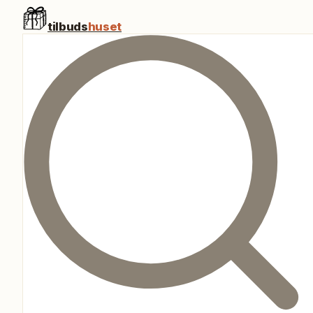
tilbuds
huset