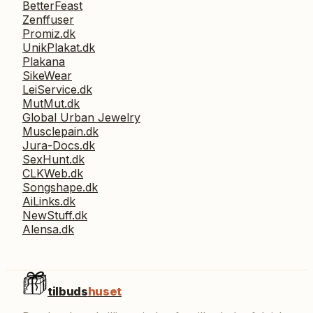
BetterFeast
Zenffuser
Promiz.dk
UnikPlakat.dk
Plakana
SikeWear
LeiService.dk
MutMut.dk
Global Urban Jewelry
Musclepain.dk
Jura-Docs.dk
SexHunt.dk
CLKWeb.dk
Songshape.dk
AiLinks.dk
NewStuff.dk
Alensa.dk
tilbuds
huset