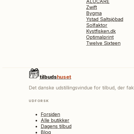
ALUCARE
Zwift
Bygma
Ystad Saltsjöbad
Solfaktor
Kystfisken.dk
Optimalprint
Twelve Sixteen
tilbuds
huset
Det danske udstillingsvindue for tilbud, der f
UDFORSK
Forsiden
Alle butikker
Dagens tilbud
Blog