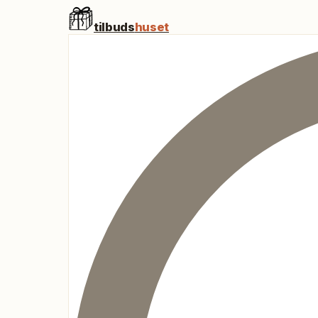
tilbuds
huset