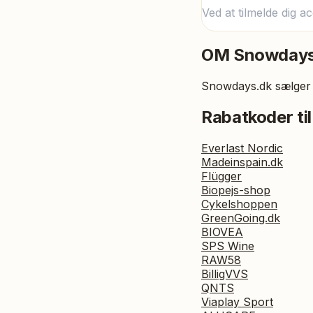
Ved at tilmelde dig a
OM
Snowdays
Snowdays.dk sælger v
Rabatkoder til
Everlast Nordic
Madeinspain.dk
Flügger
Biopejs-shop
Cykelshoppen
GreenGoing.dk
BIOVEA
SPS Wine
RAW58
BilligVVS
QNTS
Viaplay Sport