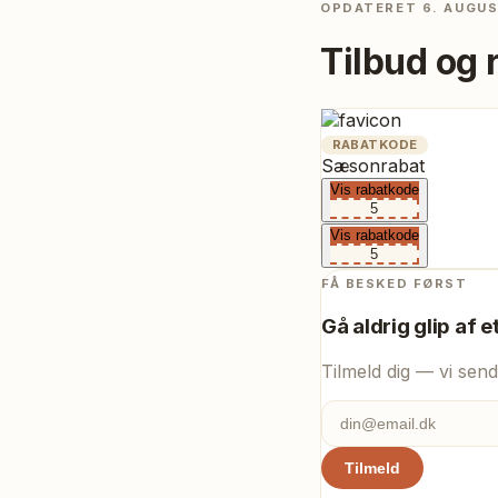
OPDATERET
6. AUGU
Tilbud og 
RABATKODE
Sæsonrabat
Vis rabatkode
5
Vis rabatkode
5
FÅ BESKED FØRST
Gå aldrig glip af e
Tilmeld dig — vi send
Tilmeld