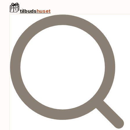
tilbuds
huset