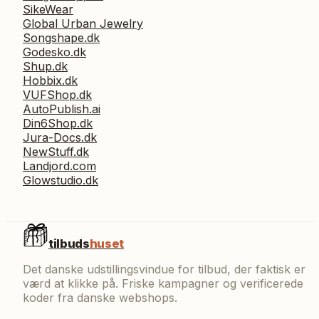
SikeWear
Global Urban Jewelry
Songshape.dk
Godesko.dk
Shup.dk
Hobbix.dk
VUFShop.dk
AutoPublish.ai
Din6Shop.dk
Jura-Docs.dk
NewStuff.dk
Landjord.com
Glowstudio.dk
tilbuds
huset
Det danske udstillingsvindue for tilbud, der faktisk er
værd at klikke på. Friske kampagner og verificerede
koder fra danske webshops.