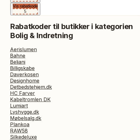
Vis rabatkode
5
Rabatkoder til butikker i kategorien
Bolig & Indretning
Aerislumen
Bahne
Beliani
Billigskabe
Daverkosen
Designhome
Detbedstehjem.dk
HC Farver
Kabeltromlen DK
Lumiart
Lyshygge.dk
Møbelsalg.dk
Plankoa
RAW58
Silkedeluxe