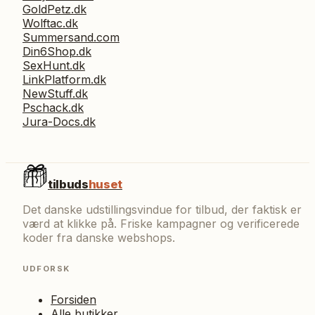
GoldPetz.dk
Wolftac.dk
Summersand.com
Din6Shop.dk
SexHunt.dk
LinkPlatform.dk
NewStuff.dk
Pschack.dk
Jura-Docs.dk
tilbuds
huset
Det danske udstillingsvindue for tilbud, der faktisk er
værd at klikke på. Friske kampagner og verificerede
koder fra danske webshops.
UDFORSK
Forsiden
Alle butikker