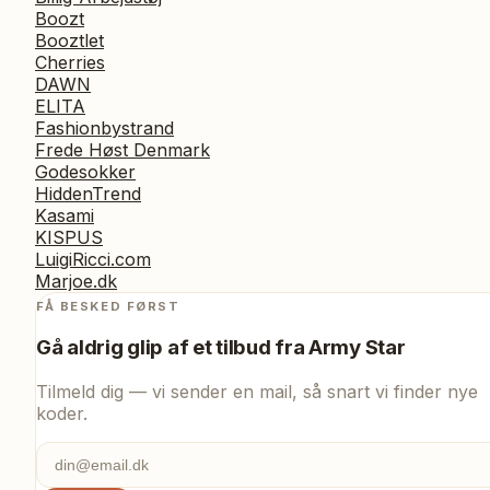
Boozt
Booztlet
Cherries
DAWN
ELITA
Fashionbystrand
Frede Høst Denmark
Godesokker
HiddenTrend
Kasami
KISPUS
LuigiRicci.com
Marjoe.dk
FÅ BESKED FØRST
Gå aldrig glip af et tilbud fra
Army Star
Tilmeld dig — vi sender en mail, så snart vi finder nye
koder.