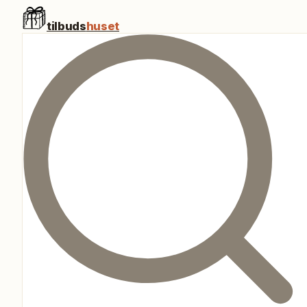
tilbuds
huset