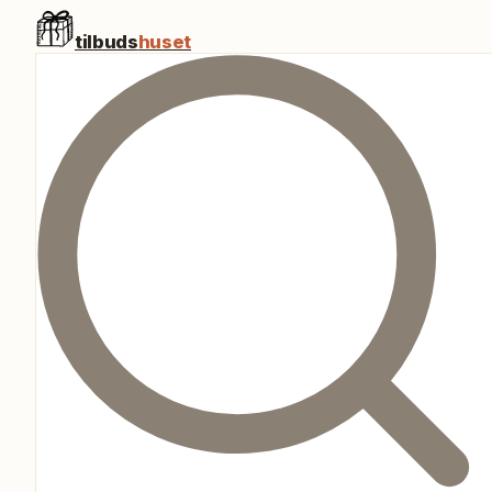
tilbuds
huset