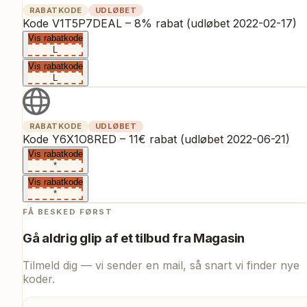
RABATKODE
UDLØBET
Kode V1T5P7DEAL – 8% rabat (udløbet 2022-02-17)
Vis rabatkode
L
Vis rabatkode
L
RABATKODE
UDLØBET
Kode Y6X1O8RED – 11€ rabat (udløbet 2022-06-21)
Vis rabatkode
*
Vis rabatkode
*
FÅ BESKED FØRST
Gå aldrig glip af et tilbud fra
Magasin
Tilmeld dig — vi sender en mail, så snart vi finder nye
koder.