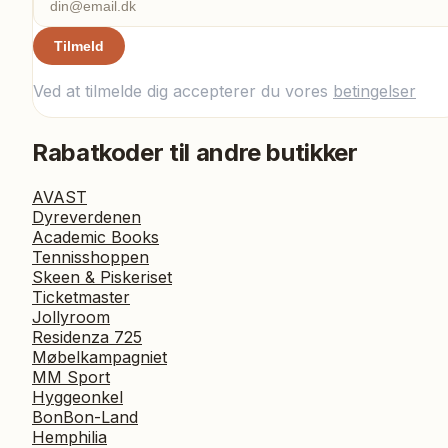
Tilmeld
Ved at tilmelde dig accepterer du vores
betingelser
Rabatkoder til andre butikker
AVAST
Dyreverdenen
Academic Books
Tennisshoppen
Skeen & Piskeriset
Ticketmaster
Jollyroom
Residenza 725
Møbelkampagniet
MM Sport
Hyggeonkel
BonBon-Land
Hemphilia