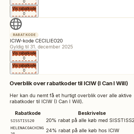
0
Vis rabatkode
0
RABATKODE
ICIW-kode CECILIEO20
Gyldig til
31. december 2025
Vis rabatkode
0
Vis rabatkode
0
Overblik over rabatkoder til
ICIW (I Can I Will)
Her kan du nemt få et hurtigt overblik over alle aktive
rabatkoder til
ICIW (I Can I Will)
.
Rabatkode
Beskrivelse
20% rabat på alle køb med SISSTISS
SISSTISS20
HELENACOACHING
24% rabat på alle køb hos ICIW
25