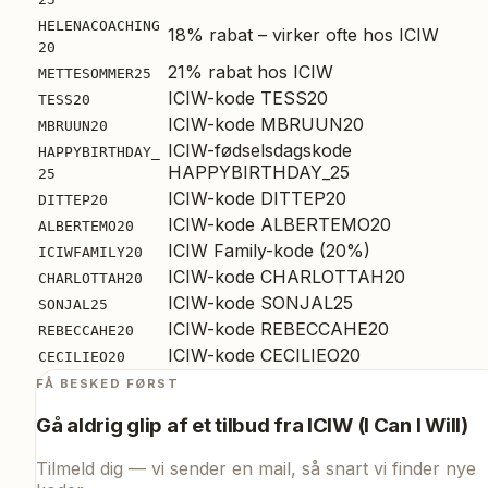
HELENACOACHING
18% rabat – virker ofte hos ICIW
20
21% rabat hos ICIW
METTESOMMER25
ICIW-kode TESS20
TESS20
ICIW-kode MBRUUN20
MBRUUN20
ICIW-fødselsdagskode
HAPPYBIRTHDAY_
HAPPYBIRTHDAY_25
25
ICIW-kode DITTEP20
DITTEP20
ICIW-kode ALBERTEMO20
ALBERTEMO20
ICIW Family-kode (20%)
ICIWFAMILY20
ICIW-kode CHARLOTTAH20
CHARLOTTAH20
ICIW-kode SONJAL25
SONJAL25
ICIW-kode REBECCAHE20
REBECCAHE20
ICIW-kode CECILIEO20
CECILIEO20
FÅ BESKED FØRST
Gå aldrig glip af et tilbud fra
ICIW (I Can I Will)
Tilmeld dig — vi sender en mail, så snart vi finder nye