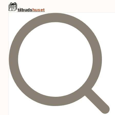
tilbuds
huset