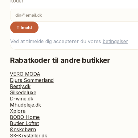
koder.
Tilmeld
Ved at tilmelde dig accepterer du vores
betingelser
Rabatkoder til andre butikker
VERO MODA
Djurs Sommerland
Restly.dk
Silkedeluxe
D-wine.dk
Mhudpleje.dk
Xplora
BOBO Home
Butler Loftet
Ønskebørn
SK-Krystaller.dk