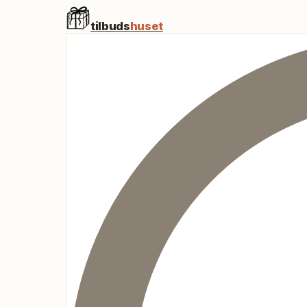
tilbuds
huset