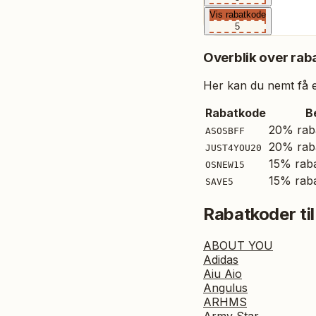
Vis rabatkode
5
Overblik over raba
Her kan du nemt få et
Rabatkode
B
20% rab
ASOSBFF
20% rab
JUST4YOU20
15% raba
OSNEW15
15% rab
SAVE5
Rabatkoder til
ABOUT YOU
Adidas
Aiu Aio
Angulus
ARHMS