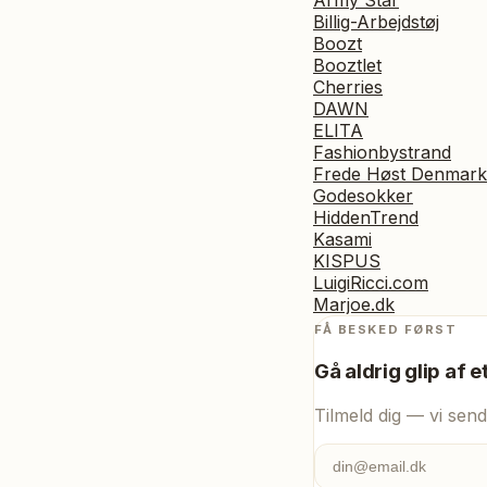
Army Star
Billig-Arbejdstøj
Boozt
Booztlet
Cherries
DAWN
ELITA
Fashionbystrand
Frede Høst Denmark
Godesokker
HiddenTrend
Kasami
KISPUS
LuigiRicci.com
Marjoe.dk
FÅ BESKED FØRST
Gå aldrig glip af e
Tilmeld dig — vi send