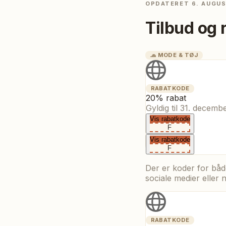
OPDATERET
6. AUGU
Tilbud og 
🧢
MODE & TØJ
RABATKODE
20% rabat
Gyldig til
31. decemb
Vis rabatkode
F
Vis rabatkode
F
Der er koder for båd
sociale medier eller
RABATKODE