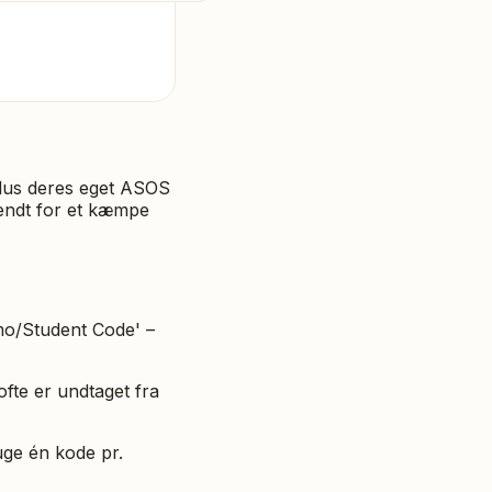
lus deres eget ASOS
kendt for et kæmpe
romo/Student Code' –
te er undtaget fra
ge én kode pr.