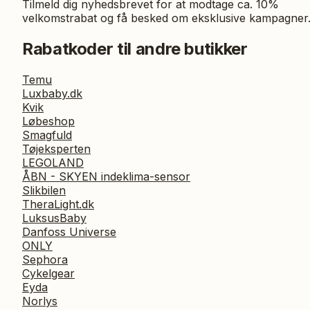
Tilmeld dig nyhedsbrevet for at modtage ca. 10%
velkomstrabat og få besked om eksklusive kampagner
Rabatkoder til andre butikker
Temu
Luxbaby.dk
Kvik
Løbeshop
Smagfuld
Tøjeksperten
LEGOLAND
ÅBN - SKYEN indeklima-sensor
Slikbilen
TheraLight.dk
LuksusBaby
Danfoss Universe
ONLY
Sephora
Cykelgear
Eyda
Norlys