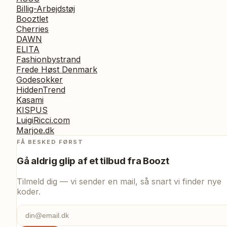
Billig-Arbejdstøj
Booztlet
Cherries
DAWN
ELITA
Fashionbystrand
Frede Høst Denmark
Godesokker
HiddenTrend
Kasami
KISPUS
LuigiRicci.com
Marjoe.dk
FÅ BESKED FØRST
Gå aldrig glip af et tilbud fra
Boozt
Tilmeld dig — vi sender en mail, så snart vi finder nye
koder.