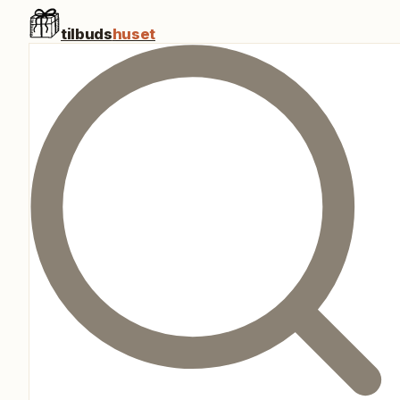
tilbuds
huset