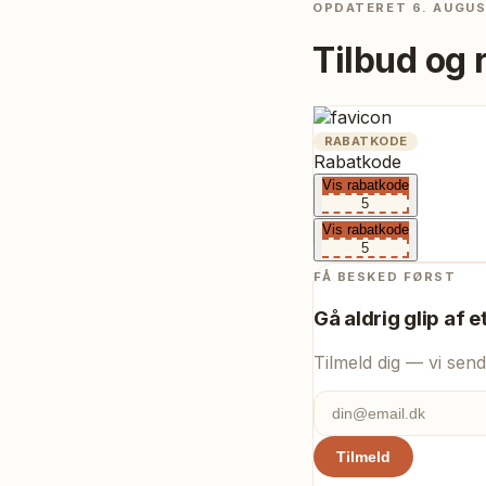
OPDATERET
6. AUGU
Tilbud og 
RABATKODE
Rabatkode
Vis rabatkode
5
Vis rabatkode
5
FÅ BESKED FØRST
Gå aldrig glip af e
Tilmeld dig — vi send
Tilmeld