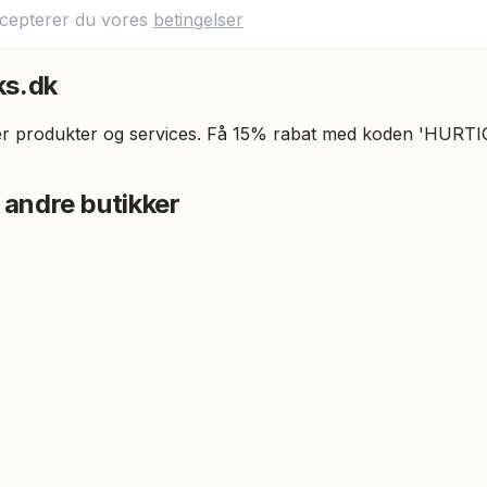
ccepterer du vores
betingelser
ks.dk
yder produkter og services. Få 15% rabat med koden 'HURT
 andre butikker