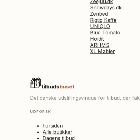
Zeejuu.dk
Snowdays.dk
Zenbed
Rigtig Kaffe
UNIQLO
Blue Tomato
Holdit
ARHMS
XL Møbler
tilbuds
huset
Det danske udstillingsvindue for tilbud, der f
UDFORSK
Forsiden
Alle butikker
Dagens tilbud