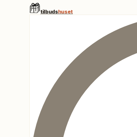
tilbuds
huset