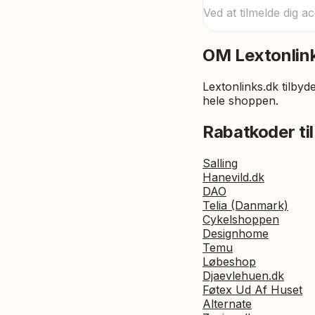
Ved at tilmelde dig a
OM
Lextonlin
Lextonlinks.dk tilb
hele shoppen.
Rabatkoder til
Salling
Hanevild.dk
DAO
Telia (Danmark)
Cykelshoppen
Designhome
Temu
Løbeshop
Djaevlehuen.dk
Føtex Ud Af Huset
Alternate