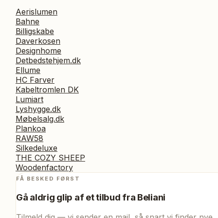
Aerislumen
Bahne
Billigskabe
Daverkosen
Designhome
Detbedstehjem.dk
Ellume
HC Farver
Kabeltromlen DK
Lumiart
Lyshygge.dk
Møbelsalg.dk
Plankoa
RAW58
Silkedeluxe
THE COZY SHEEP
Woodenfactory
FÅ BESKED FØRST
Gå aldrig glip af et tilbud fra
Beliani
Tilmeld dig — vi sender en mail, så snart vi finder nye