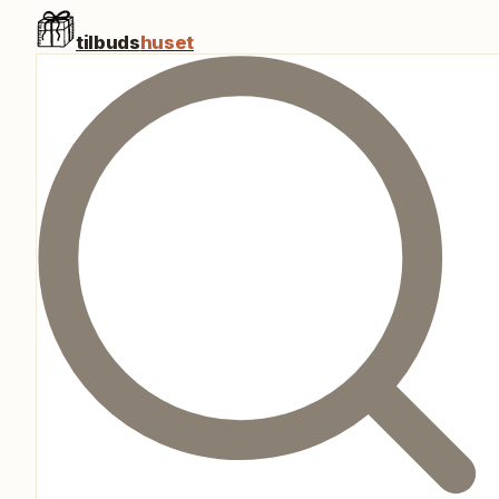
tilbuds
huset