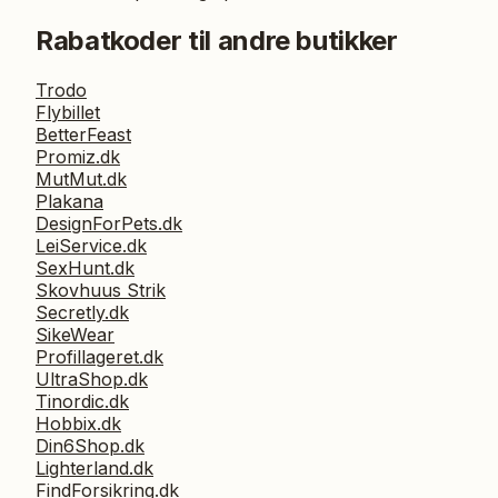
Rabatkoder til andre butikker
Trodo
Flybillet
BetterFeast
Promiz.dk
MutMut.dk
Plakana
DesignForPets.dk
LeiService.dk
SexHunt.dk
Skovhuus Strik
Secretly.dk
SikeWear
Profillageret.dk
UltraShop.dk
Tinordic.dk
Hobbix.dk
Din6Shop.dk
Lighterland.dk
FindForsikring.dk