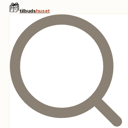
tilbuds
huset