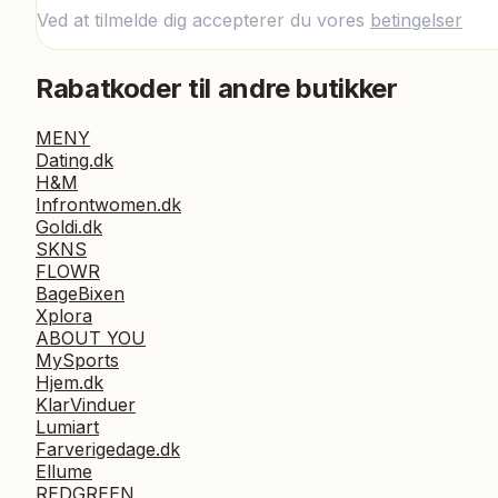
Ved at tilmelde dig accepterer du vores
betingelser
Rabatkoder til andre butikker
MENY
Dating.dk
H&M
Infrontwomen.dk
Goldi.dk
SKNS
FLOWR
BageBixen
Xplora
ABOUT YOU
MySports
Hjem.dk
KlarVinduer
Lumiart
Farverigedage.dk
Ellume
REDGREEN