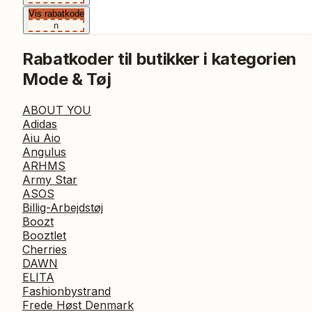
Vis rabatkode
n
Rabatkoder til butikker i kategorien
Mode & Tøj
ABOUT YOU
Adidas
Aiu Aio
Angulus
ARHMS
Army Star
ASOS
Billig-Arbejdstøj
Boozt
Booztlet
Cherries
DAWN
ELITA
Fashionbystrand
Frede Høst Denmark