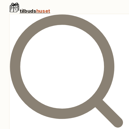
tilbuds
huset