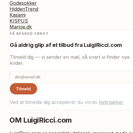
Godesokker
HiddenTrend
Kasami
KISPUS
Marjoe.dk
FÅ BESKED FØRST
Gå aldrig glip af et tilbud fra
LuigiRicci.com
Tilmeld dig — vi sender en mail, så snart vi finder nye
koder.
Tilmeld
Ved at tilmelde dig accepterer du vores
betingelser
OM
LuigiRicci.com