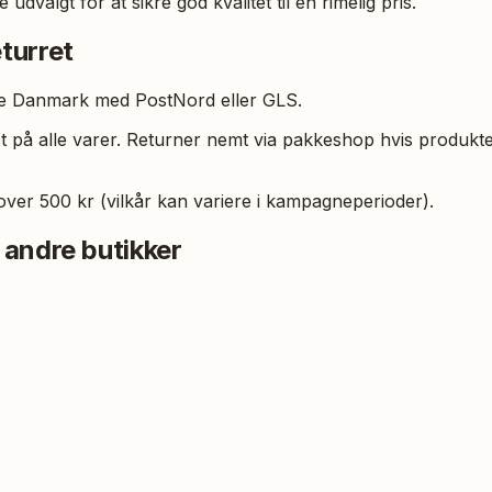
 udvalgt for at sikre god kvalitet til en rimelig pris.
turret
hele Danmark med PostNord eller GLS.
t på alle varer. Returner nemt via pakkeshop hvis produktet 
over 500 kr (vilkår kan variere i kampagneperioder).
 andre butikker