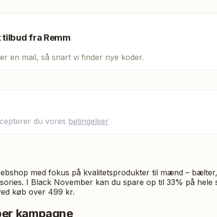
t tilbud fra
Remm
er en mail, så snart vi finder nye koder.
ccepterer du vores
betingelser
bshop med fokus på kvalitetsprodukter til mænd – bælter
ories. I Black November kan du spare op til 33% på hele s
ved køb over 499 kr.
ber kampagne