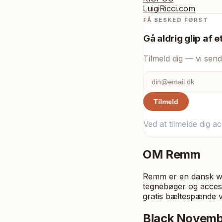
LuigiRicci.com
FÅ BESKED FØRST
Gå aldrig glip af e
Tilmeld dig — vi send
Tilmeld
Ved at tilmelde dig a
OM
Remm
Remm er en dansk we
tegnebøger og access
gratis bæltespænde 
Black Novem