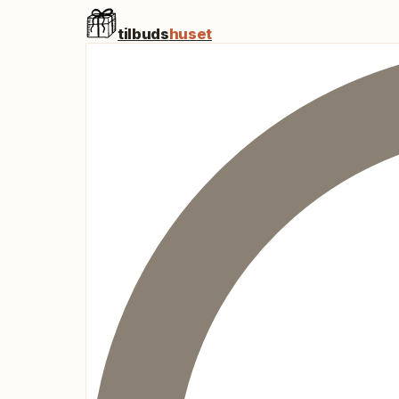
tilbuds
huset