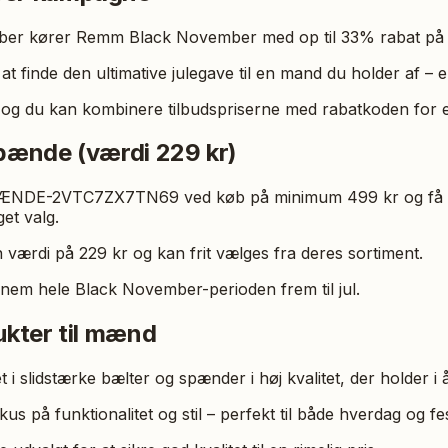
er kører Remm Black November med op til 33% rabat på
t finde den ultimative julegave til en mand du holder af – elle
, og du kan kombinere tilbudspriserne med rabatkoden for 
pænde (værdi 229 kr)
ÆNDE-2VTC7ZX7TN69 ved køb på minimum 499 kr og få et
et valg.
værdi på 229 kr og kan frit vælges fra deres sortiment.
nem hele Black November-perioden frem til jul.
ukter til mænd
 i slidstærke bælter og spænder i høj kvalitet, der holder i å
s på funktionalitet og stil – perfekt til både hverdag og fes