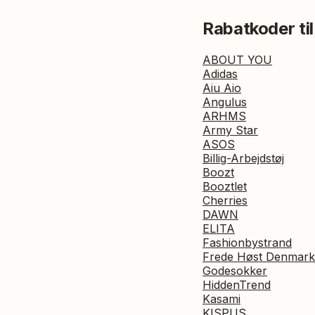
Rabatkoder til
ABOUT YOU
Adidas
Aiu Aio
Angulus
ARHMS
Army Star
ASOS
Billig-Arbejdstøj
Boozt
Booztlet
Cherries
DAWN
ELITA
Fashionbystrand
Frede Høst Denmark
Godesokker
HiddenTrend
Kasami
KISPUS