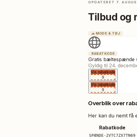
OPDATERET
7. AUGUS
Tilbud og 
🧢
MODE & TØJ
RABATKODE
Gratis bæltespænde 
Gyldig til
24. decemb
Vis rabatkode
9
Vis rabatkode
9
Overblik over raba
Her kan du nemt få et
Rabatkode
SPÆNDE-2VTC7ZX7TN69