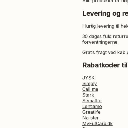
Alle produkter er nøje
Levering og re
Hurtig levering til 
30 dages fuld returre
forventningerne.
Gratis fragt ved køb 
Rabatkoder til
JYSK
Simply
Call me
Stark
Semattor
Lentiamo
Greatlife
Nailster
MyFutCard.dk