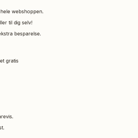
 hele webshoppen.
r til dig selv!
ekstra besparelse.
 gratis
revis.
t.